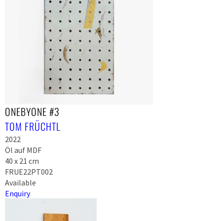
ONEBYONE #3
TOM FRÜCHTL
2022
Öl auf MDF
40 x 21 cm
FRUE22PT002
Available
Enquiry