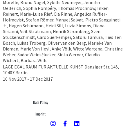
Morelle, Bruno Nagel, Sybille Neumeyer, Jennifer
Oellerich, Sophia Pompéry, Thomas Prochnow, Inken
Reinert, Marie-Luise Rief, Cia Rinne, Angelica Ruffier-
Holmqvist, Stefan Römer, Manuel Salvat, Pietro Sanguineti
✝︎, Hagen Schümann, Heidi Sill, Luzia Simons, Diana
Sirianni, Veit Stratmann, Henrik Strömberg, Sven
Stuckenschmidt, Caro Suerkemper, Satoru Tamura, Ties Ten
Bosch, Lukas Troberg, Oliver van den Berg, Marieke Van
Diemen, Marie Von Heyl, Anke Völk, Witte Wartena, Christine
Weber, Sador Weinsčlucker, Sinta Werner, Claudio
Wichert, Barbara Wille
LAGE EGAL RAUM FÜR AKTUELLE KUNST Danziger Str. 145,
10407 Berlin
10 Nov 2017 - 17 Dec 2017
Data Policy
Imprint