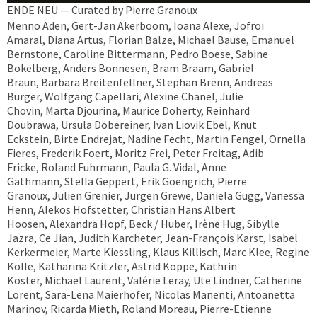
ENDE NEU — Curated by Pierre Granoux
Menno Aden, Gert-Jan Akerboom, Ioana Alexe, Jofroi
Amaral, Diana Artus, Florian Balze, Michael Bause, Emanuel
Bernstone, Caroline Bittermann, Pedro Boese, Sabine
Bokelberg, Anders Bonnesen, Bram Braam, Gabriel
Braun, Barbara Breitenfellner, Stephan Brenn, Andreas
Burger, Wolfgang Capellari, Alexine Chanel, Julie
Chovin, Marta Djourina, Maurice Doherty, Reinhard
Doubrawa, Ursula Döbereiner, Ivan Liovik Ebel, Knut
Eckstein, Birte Endrejat, Nadine Fecht, Martin Fengel, Ornella
Fieres, Frederik Foert, Moritz Frei, Peter Freitag, Adib
Fricke, Roland Fuhrmann, Paula G. Vidal, Anne
Gathmann, Stella Geppert, Erik Goengrich, Pierre
Granoux, Julien Grenier, Jürgen Grewe, Daniela Gugg, Vanessa
Henn, Alekos Hofstetter, Christian Hans Albert
Hoosen, Alexandra Hopf, Beck / Huber, Irène Hug, Sibylle
Jazra, Ce Jian, Judith Karcheter, Jean-François Karst, Isabel
Kerkermeier, Marte Kiessling, Klaus Killisch, Marc Klee, Regine
Kolle, Katharina Kritzler, Astrid Köppe, Kathrin
Köster, Michael Laurent, Valérie Leray, Ute Lindner, Catherine
Lorent, Sara-Lena Maierhofer, Nicolas Manenti, Antoanetta
Marinov, Ricarda Mieth, Roland Moreau, Pierre-Etienne