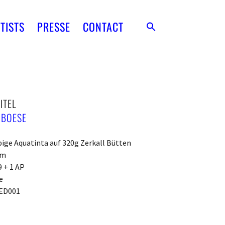
TISTS
PRESSE
CONTACT
ITEL
 BOESE
ige Aquatinta auf 320g Zerkall Bütten
cm
9 + 1 AP
e
ED001