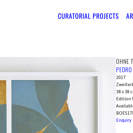
CURATORIAL PROJECTS
AR
OHNE T
PEDRO
2017
Zweifarb
38 x 38 
Edition 
Availabl
BOES17
Enquiry