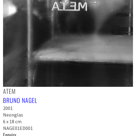
ATEM
BRUNO NAGEL
2001
Neonglas
6 x 18 cm
NAGE01ED001
Enquiry