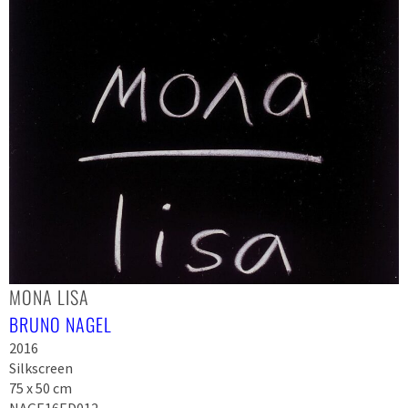
MONA LISA
BRUNO NAGEL
2016
Silkscreen
75 x 50 cm
NAGE16ED012