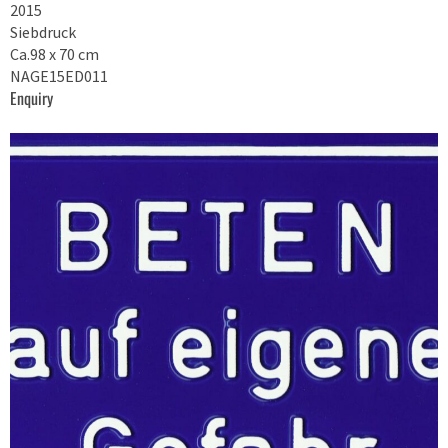
2015
Siebdruck
Ca.98 x 70 cm
NAGE15ED011
Enquiry