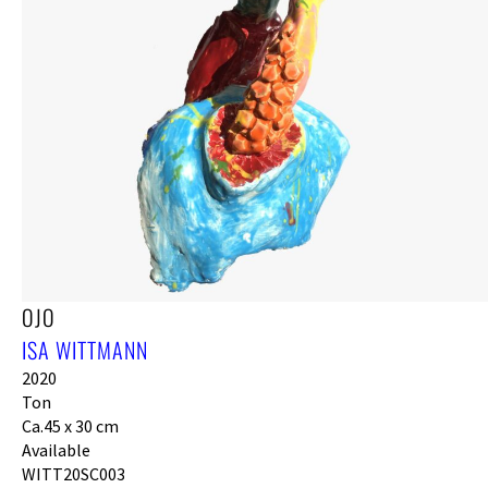
OJO
ISA WITTMANN
2020
Ton
Ca.45 x 30 cm
Available
WITT20SC003