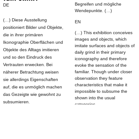
Begreifen und mögliche
DE
Wendepunkte. (…)
(…) Diese Ausstellung
EN
positioniert Bilder und Objekte,
(…) This exhibition conceives
die in ihrer primären
images and objects, which
Ikonographie Oberflächen und
imitate surfaces and objects of
Objekte des Alltags imitieren
daily grind in their primary
und so den Eindruck des
iconography and therefore
Vertrauten erwecken. Bei
evoke the sensation of the
familiar. Though under closer
näherer Betrachtung weisen
observation they feature
sie allerdings Eigenschaften
characteristics that make it
auf, die es unmöglich machen
impossible to subsume the
das Gezeigte wie gewohnt zu
shown into the usual
subsumieren.
categories.
Durch gezielt eingesetzte
Strategien der Überhöhung,
By inserting targeted strategies
der Täuschung, der
of exaggeration, illusion,
Unbrauchbarkeit und des
impracticalness and breaking,
Bruchs gelingt es den
the artists succeed in