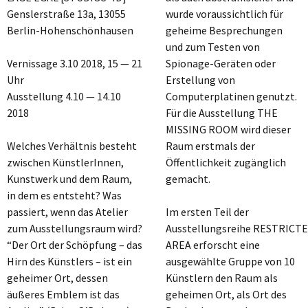
Genslerstraße 13a, 13055
wurde voraussichtlich für
Berlin-Hohenschönhausen
geheime Besprechungen
und zum Testen von
Vernissage 3.10 2018, 15 — 21
Spionage-Geräten oder
Uhr
Erstellung von
Ausstellung 4.10 — 14.10
Computerplatinen genutzt.
2018
Für die Ausstellung THE
MISSING ROOM wird dieser
Welches Verhältnis besteht
Raum erstmals der
zwischen KünstlerInnen,
Öffentlichkeit zugänglich
Kunstwerk und dem Raum,
gemacht.
in dem es entsteht? Was
passiert, wenn das Atelier
Im ersten Teil der
zum Ausstellungsraum wird?
Ausstellungsreihe RESTRICT
“Der Ort der Schöpfung – das
AREA erforscht eine
Hirn des Künstlers – ist ein
ausgewählte Gruppe von 10
geheimer Ort, dessen
Künstlern den Raum als
äußeres Emblem ist das
geheimen Ort, als Ort des