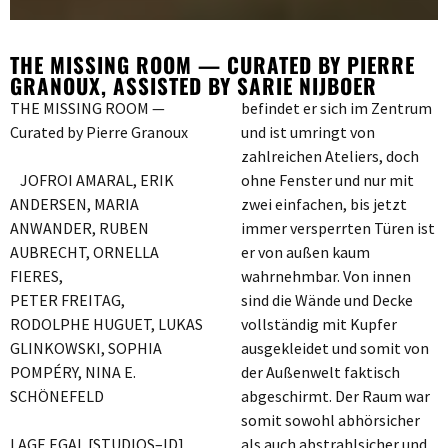
THE MISSING ROOM — CURATED BY PIERRE
GRANOUX, ASSISTED BY SARIE NIJBOER
THE MISSING ROOM —
befindet er sich im Zentrum
Curated by Pierre Granoux
und ist umringt von
zahlreichen Ateliers, doch
JOFROI AMARAL, ERIK
ohne Fenster und nur mit
ANDERSEN, MARIA
zwei einfachen, bis jetzt
ANWANDER, RUBEN
immer versperrten Türen ist
AUBRECHT, ORNELLA
er von außen kaum
FIERES,
wahrnehmbar. Von innen
PETER FREITAG,
sind die Wände und Decke
RODOLPHE HUGUET, LUKAS
vollständig mit Kupfer
GLINKOWSKI, SOPHIA
ausgekleidet und somit von
POMPÉRY, NINA E.
der Außenwelt faktisch
SCHÖNEFELD
abgeschirmt. Der Raum war
somit sowohl abhörsicher
LAGE EGAL [STUDIOS–ID]
als auch abstrahlsicher und