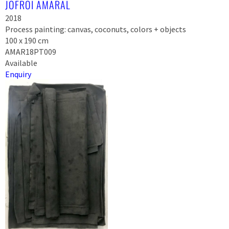
JOFROI AMARAL
2018
Process painting: canvas, coconuts, colors + objects
100 x 190 cm
AMAR18PT009
Available
Enquiry