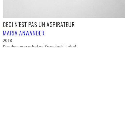
CECI N’EST PAS UN ASPIRATEUR
MARIA ANWANDER
2018
Staubsaugerroboter, Spraylack, Label
Maße variabel
ANWA18IN001
Available
Enquiry