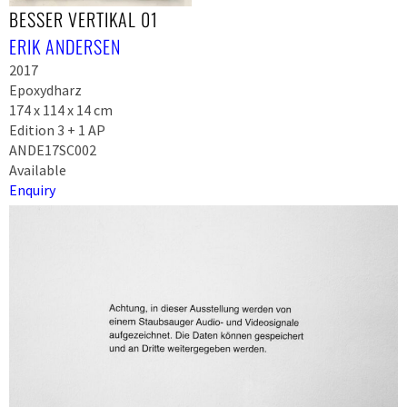
BESSER VERTIKAL 01
ERIK ANDERSEN
2017
Epoxydharz
174 x 114 x 14 cm
Edition 3 + 1 AP
ANDE17SC002
Available
Enquiry