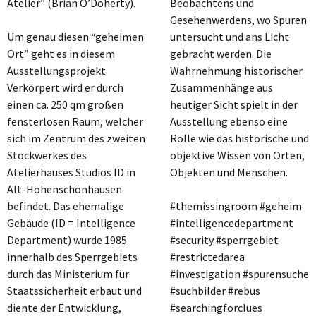
Atelier” (Brian O’Doherty).
Beobachtens und
Gesehenwerdens, wo Spuren
Um genau diesen “geheimen
untersucht und ans Licht
Ort” geht es in diesem
gebracht werden. Die
Ausstellungsprojekt.
Wahrnehmung historischer
Verkörpert wird er durch
Zusammenhänge aus
einen ca. 250 qm großen
heutiger Sicht spielt in der
fensterlosen Raum, welcher
Ausstellung ebenso eine
sich im Zentrum des zweiten
Rolle wie das historische und
Stockwerkes des
objektive Wissen von Orten,
Atelierhauses Studios ID in
Objekten und Menschen.
Alt-Hohenschönhausen
befindet. Das ehemalige
#themissingroom #geheim
Gebäude (ID = Intelligence
#intelligencedepartment
Department) wurde 1985
#security #sperrgebiet
innerhalb des Sperrgebiets
#restrictedarea
durch das Ministerium für
#investigation #spurensuche
Staatssicherheit erbaut und
#suchbilder #rebus
diente der Entwicklung,
#searchingforclues