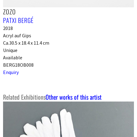
ZOZO
PATXI BERGÉ
2018
Acryl auf Gips
Ca.30.5 x 18.4 x 11.4 cm
Unique
Available
BERG18OB008
Enquiry
Related Exhibitions
Other works of this artist