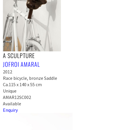
A SCULPTURE
JOFROI AMARAL
2012
Race bicycle, bronze Saddle
Ca.115 x 140 x 55 cm
Unique
AMAR12SC002
Available
Enquiry