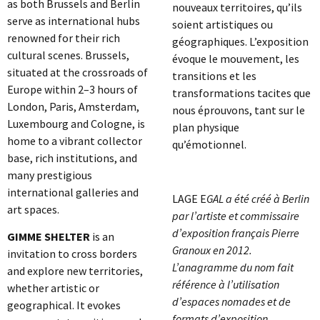
as both Brussels and Berlin
nouveaux territoires, qu’ils
serve as international hubs
soient artistiques ou
renowned for their rich
géographiques. L’exposition
cultural scenes. Brussels,
évoque le mouvement, les
situated at the crossroads of
transitions et les
Europe within 2–3 hours of
transformations tacites que
London, Paris, Amsterdam,
nous éprouvons, tant sur le
Luxembourg and Cologne, is
plan physique
home to a vibrant collector
qu’émotionnel.
base, rich institutions, and
many prestigious
international galleries and
LAGE E
GAL a été créé à Berlin
art spaces.
par l’artiste et commissaire
d’exposition français Pierre
GIMME SHELTER
is an
Granoux en 2012.
invitation to cross borders
L’anagramme du nom fait
and explore new territories,
référence à l’utilisation
whether artistic or
d’espaces nomades et de
geographical. It evokes
formats d’exposition