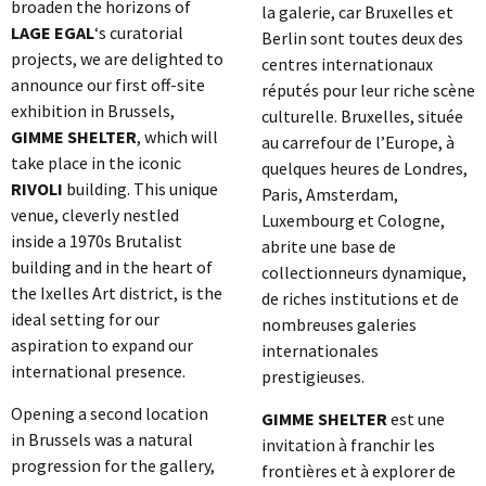
broaden the horizons of
la galerie, car Bruxelles et
LAGE EGAL
‘s curatorial
Berlin sont toutes deux des
projects, we are delighted to
centres internationaux
announce our first off-site
réputés pour leur riche scène
exhibition in Brussels,
culturelle. Bruxelles, située
GIMME SHELTER
, which will
au carrefour de l’Europe, à
take place in the iconic
quelques heures de Londres,
RIVOLI
building. This unique
Paris, Amsterdam,
venue, cleverly nestled
Luxembourg et Cologne,
inside a 1970s Brutalist
abrite une base de
building and in the heart of
collectionneurs dynamique,
the Ixelles Art district, is the
de riches institutions et de
ideal setting for our
nombreuses galeries
aspiration to expand our
internationales
international presence.
prestigieuses.
Opening a second location
GIMME SHELTER
est une
in Brussels was a natural
invitation à franchir les
progression for the gallery,
frontières et à explorer de