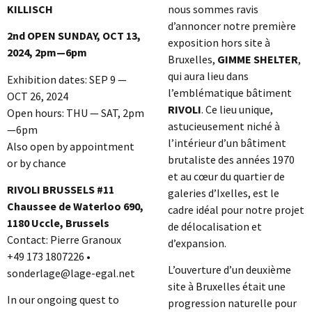
KILLISCH
nous sommes ravis
d’annoncer notre première
2nd OPEN SUNDAY, OCT 13,
exposition hors site à
2024, 2pm—6pm
Bruxelles,
GIMME SHELTER
,
qui aura lieu dans
Exhibition dates: SEP 9 —
l’emblématique bâtiment
OCT 26, 2024
RIVOLI
. Ce lieu unique,
Open hours: THU — SAT, 2pm
astucieusement niché à
—6pm
l’intérieur d’un bâtiment
Also open by appointment
brutaliste des années 1970
or by chance
et au cœur du quartier de
RIVOLI BRUSSELS #11
galeries d’Ixelles, est le
Chaussee de Waterloo 690,
cadre idéal pour notre projet
1180 Uccle, Brussels
de délocalisation et
Contact: Pierre Granoux
d’expansion.
+49 173 1807226 •
L’ouverture d’un deuxième
sonderlage@lage-egal.net
site à Bruxelles était une
In our ongoing quest to
progression naturelle pour