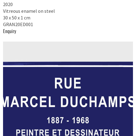
2020
Vitreous enamel on steel
30 x 50 x 1 cm
GRAN20ED001
Enquiry