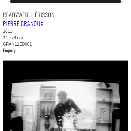
READYWEB: HÉRISSON
PIERRE GRANOUX
2011
24 x 24 cm
GRAN11ED001
Enquiry