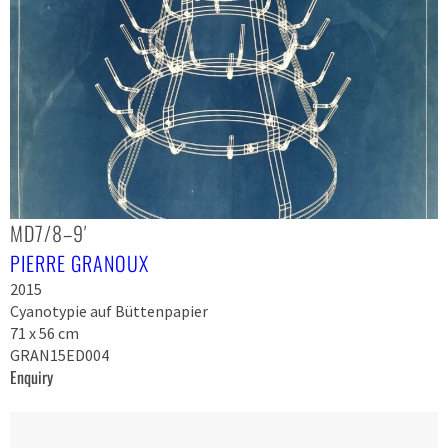
MD7/8–9′
PIERRE GRANOUX
2015
Cyanotypie auf Büttenpapier
71 x 56 cm
GRAN15ED004
Enquiry