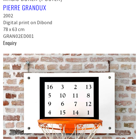
PIERRE GRANOUX
2002
Digital print on Dibond
78 x 63 cm
GRAN02ED001
Enquiry