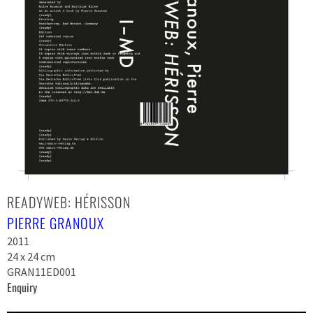
READYWEB: HÉRISSON
PIERRE GRANOUX
2011
24 x 24 cm
GRAN11ED001
Enquiry