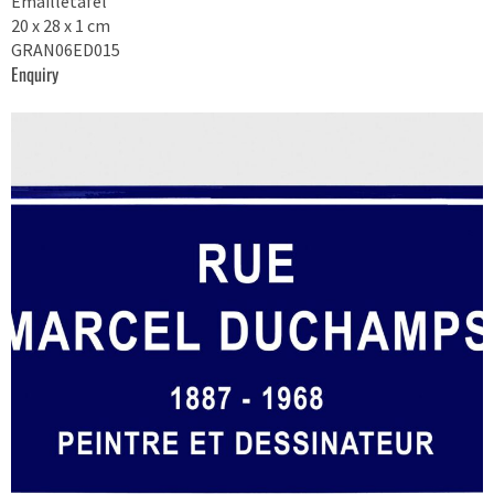
Emailletafel
20 x 28 x 1 cm
GRAN06ED015
Enquiry