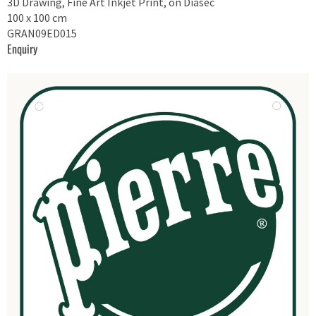
3D Drawing, Fine Art Inkjet Print, on Diasec
100 x 100 cm
GRAN09ED015
Enquiry