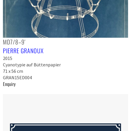
MD7/8–9′
PIERRE GRANOUX
2015
Cyanotypie auf Büttenpapier
71 x 56 cm
GRAN15ED004
Enquiry