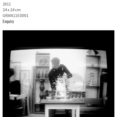
2011
24 x 24 cm
GRAN11ED001
Enquiry