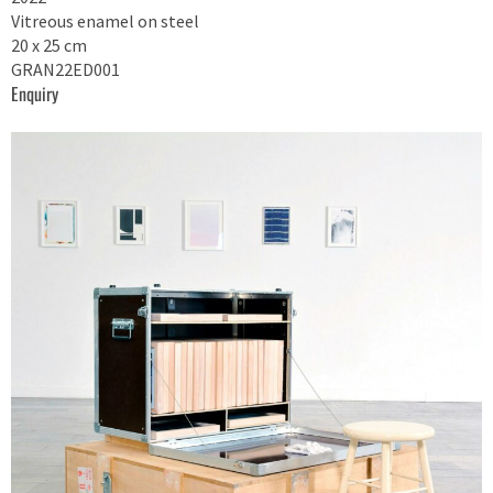
Vitreous enamel on steel
20 x 25 cm
GRAN22ED001
Enquiry