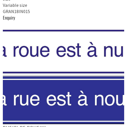
Variable size
GRAN18IN015
Enquiry