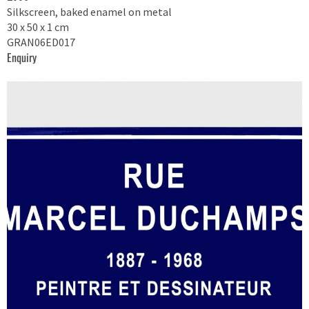
Silkscreen, baked enamel on metal
30 x 50 x 1 cm
GRAN06ED017
Enquiry