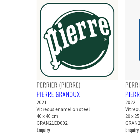
PERRIER (PIERRE)
PERRI
PIERRE GRANOUX
PIER
2021
2022
Vitreous enamel on steel
Vitreo
40 x 40 cm
20 x 2
GRAN21ED002
GRAN2
Enquiry
Enquiry