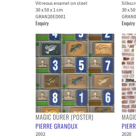
Vitreous enamel on steel
Silksc
30 x 50 x 1 cm
30 x 50
GRAN20ED001
GRAN0
Enquiry
Enquiry
MAGIC DÜRER (POSTER)
MAGI
PIERRE GRANOUX
PIER
2002
2020