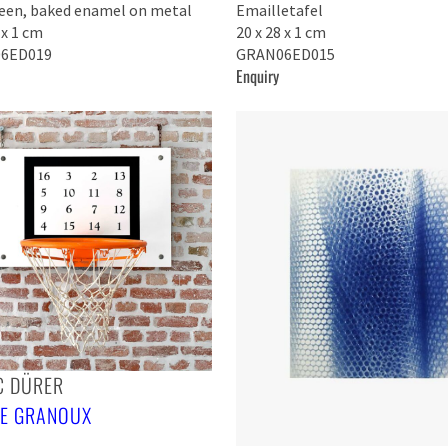
reen, baked enamel on metal
Emailletafel
 x 1 cm
20 x 28 x 1 cm
6ED019
GRAN06ED015
Enquiry
C DÜRER
RE GRANOUX