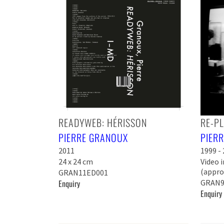
READYWEB: HÉRISSON
RE-P
PIERRE GRANOUX
PIER
2011
1999 -
24 x 24 cm
Video i
(approx
GRAN11ED001
Enquiry
GRAN9
Enquiry