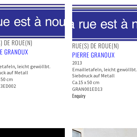
) DE ROUE(N)
RUE(S) DE ROUE(N)
RE GRANOUX
PIERRE GRANOUX
2013
etafeln, leicht gewöllbt.
Emailletafeln, leicht gewöllbt.
uck auf Metall
Siebdruck auf Metall
x 50 cm
Ca.15 x 50 cm
3ED002
GRAN001ED13
Enquiry