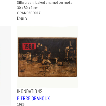
Silkscreen, baked enamel on metal
30 x 50 x 1 cm
GRAN06ED017
Enquiry
INONDATIONS
PIERRE GRANOUX
1989