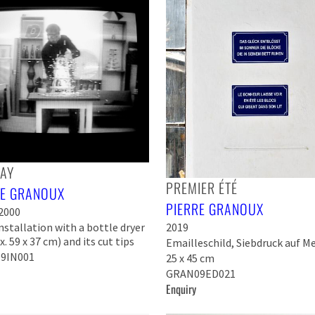
LAY
PREMIER ÉTÉ
RE GRANOUX
PIERRE GRANOUX
 2000
nstallation with a bottle dryer
2019
. 59 x 37 cm) and its cut tips
Emailleschild, Siebdruck auf Me
9IN001
25 x 45 cm
GRAN09ED021
Enquiry