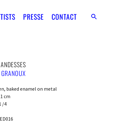
TISTS
PRESSE
CONTACT
ANDESSES
E GRANOUX
een, baked enamel on metal
x 1 cm
1 /4
ED016