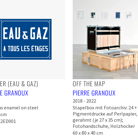
ER (EAU & GAZ)
OFF THE MAP
RE GRANOUX
PIERRE GRANOUX
2018 - 2022
us enamel on steel
Stapelbox mit Fotoarchiv: 24 +
Pigmentdrucke auf Perlpapier,
5 cm
gerahmt (je 27 x 35 cm);
2ED001
Fotohandschuhe, Holzhocker
60 x 80 x 40 cm