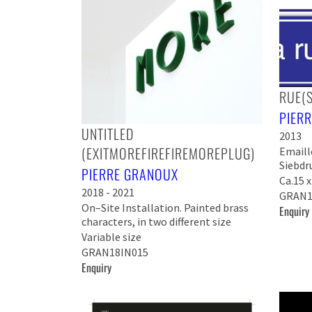
RUE(S
PIER
UNTITLED
2013
(EXITMOREFIREFIREMOREPLUG)
Emaill
Siebdr
PIERRE GRANOUX
Ca.15 
2018 - 2021
GRAN1
On–Site Installation. Painted brass
Enquiry
characters, in two different size
Variable size
GRAN18IN015
Enquiry