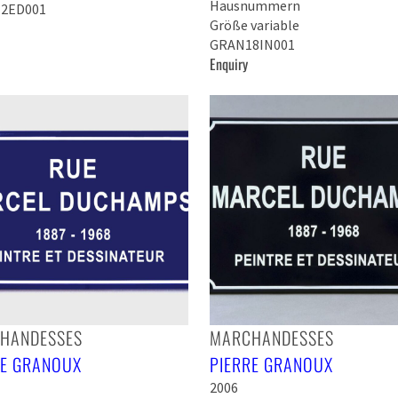
Hausnummern
2ED001
Größe variable
GRAN18IN001
Enquiry
HANDESSES
MARCHANDESSES
RE GRANOUX
PIERRE GRANOUX
2006