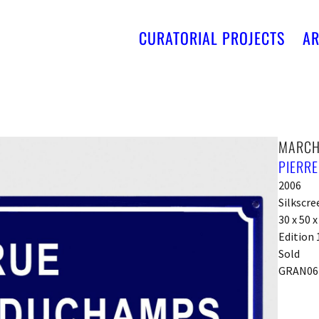
CURATORIAL PROJECTS
AR
MARCH
PIERR
2006
Silkscr
30 x 50 
Edition 
Sold
GRAN06