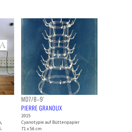
MD7/8–9′
PIERRE GRANOUX
2015
,
Cyanotypie auf Büttenpapier
,
71 x 56 cm