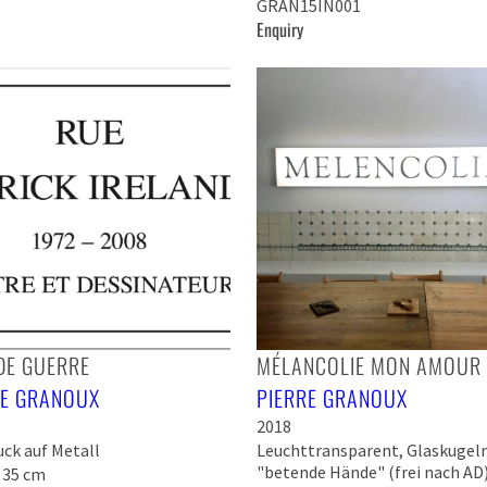
GRAN15IN001
Enquiry
DE GUERRE
MÉLANCOLIE MON AMOUR
RE GRANOUX
PIERRE GRANOUX
2018
uck auf Metall
Leuchttransparent, Glaskugeln
"betende Hände" (frei nach AD)
x 35 cm