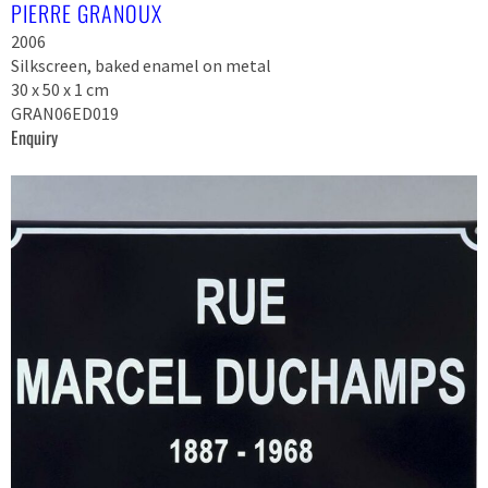
PIERRE GRANOUX
2006
Silkscreen, baked enamel on metal
30 x 50 x 1 cm
GRAN06ED019
Enquiry