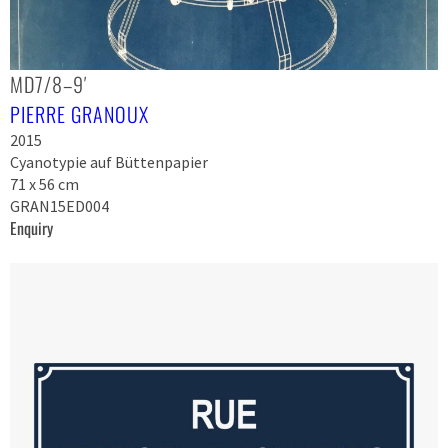
MD7/8–9′
PIERRE GRANOUX
2015
Cyanotypie auf Büttenpapier
71 x 56 cm
GRAN15ED004
Enquiry